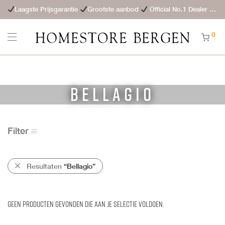
Laagste Prijsgarantie
Grootste aanbod
Official No.1 Dealer
St
0
Bellagio
Filter
Resultaten
“Bellagio”
Geen producten gevonden die aan je selectie voldoen.