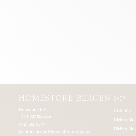
Chateau Chassigny
Cipriani
Continental
Countess
Crossroads
Dazzle
Del Rey
Driftwood
Eivissa
Falcon
Shop
Firenze
Franklin
Breelaan 16-2
Collectie
1861 GE Bergen
Fraser Island
Rivièra Ma
072 582 5347
Frisco
Rivièra Ma
klantenservice@homestorebergen.nl
George