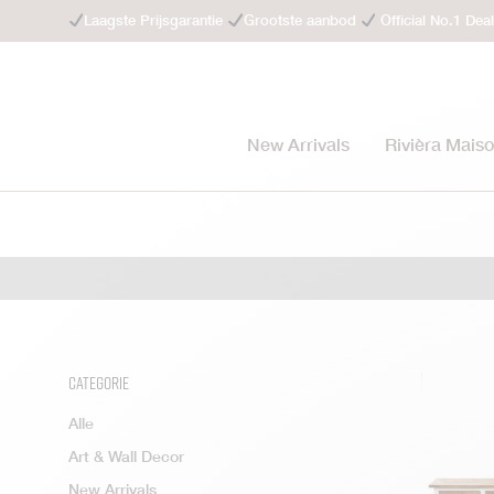
Laagste Prijsgarantie
Grootste aanbod
Official No.1 Dea
New Arrivals
Rivièra Mais
Categorie
Alle
Art & Wall Decor
New Arrivals