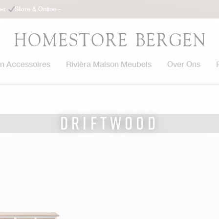
ler
Store & Online -
on Accessoires
Rivièra Maison Meubels
Over Ons
Driftwood