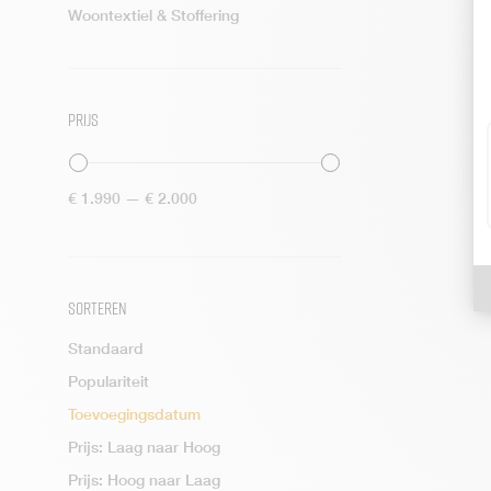
Woontextiel & Stoffering
Astoria
Bali
Balmoral
Prijs
Boston
Bowery
Bowie Club
Min.
Max.
€ 1.990
—
€ 2.000
prijs
prijs
Brera
Brescia
Brompton
Sorteren
Bushwick
Standaard
Cape Breton
Populariteit
Carmin
Toevoegingsdatum
Carnaby
Prijs: Laag naar Hoog
Casone
Prijs: Hoog naar Laag
Chateau Belvedère